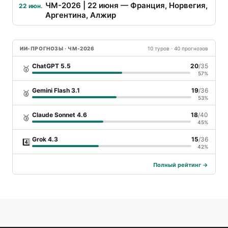
ЧМ-2026 | 22 июня — Франция, Норвегия,
22 июн.
Аргентина, Алжир
ИИ-ПРОГНОЗЫ · ЧМ-2026
10 туров · 40 прогнозов
ChatGPT 5.5
20
/35
🥇
57%
Gemini Flash 3.1
19
/36
🥈
53%
Claude Sonnet 4.6
18
/40
🥉
45%
Grok 4.3
15
/36
4️⃣
42%
Полный рейтинг →